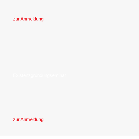
zur Anmeldung
Existenzgründungseminar
Der optimale Start in die Selbstständigkeit ist das
Existenzgründerseminar.
zur Anmeldung